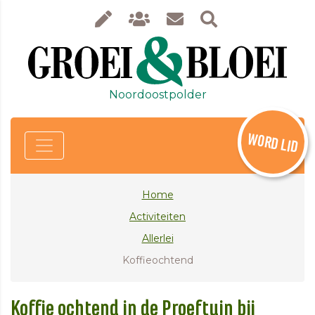
Noordoostpolder
WORD LID
Home
Activiteiten
Allerlei
Koffieochtend
Koffie ochtend in de Proeftuin bij