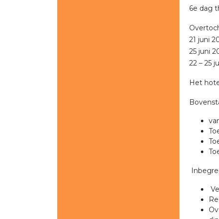
6e dag 
Overtoch
21 juni 
25 juni 
22 – 25 
Het hote
Bovenst
v
T
T
To
Inbegre
Ve
Re
Ov