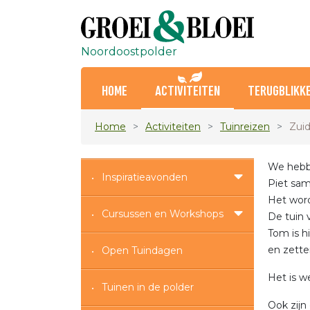
Noordoostpolder
HOME
ACTIVITEITEN
TERUGBLIKK
Home
Activiteiten
Tuinreizen
Zuid
We hebbe
Inspiratieavonden
Piet sa
Het word
Cursussen en Workshops
De tuin 
Tom is h
en zette
Open Tuindagen
Het is w
Tuinen in de polder
Ook zijn