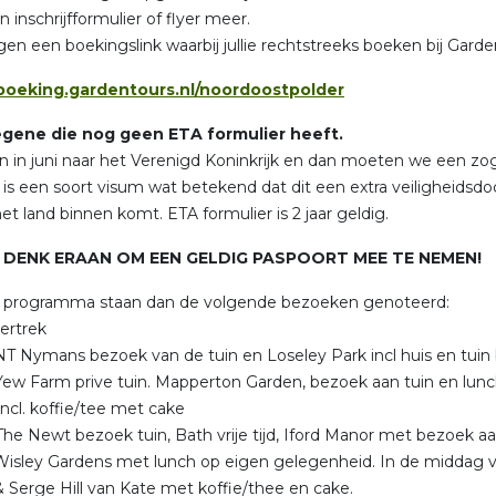
n inschrijfformulier of flyer meer.
ijgen een boekingslink waarbij jullie rechtstreeks boeken bij Garde
/boeking.gardentours.nl/noordoostpolder
egene die nog geen ETA formulier heeft.
en in juni naar het Verenigd Koninkrijk en dan moeten we een 
is een soort visum wat betekend dat dit een extra veiligheidsd
et land binnen komt. ETA formulier is 2 jaar geldig.
: DENK ERAAN OM EEN GELDIG PASPOORT MEE TE NEMEN!
t programma staan dan de volgende bezoeken genoteerd:
vertrek
NT Nymans bezoek van de tuin en Loseley Park incl huis en tuin
Yew Farm prive tuin. Mapperton Garden, bezoek aan tuin en lun
ncl. koffie/tee met cake
The Newt bezoek tuin, Bath vrije tijd, Iford Manor met bezoek aa
Wisley Gardens met lunch op eigen gelegenheid. In de middag 
 Serge Hill van Kate met koffie/thee en cake.