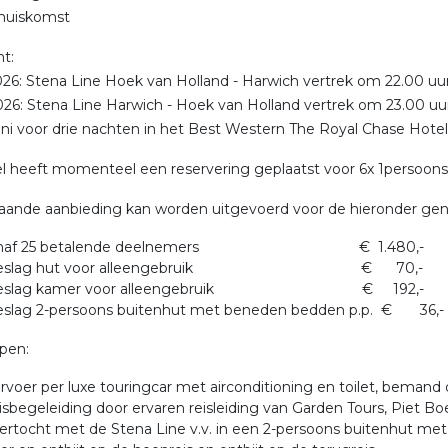
thuiskomst
t:
2026: Stena Line Hoek van Holland - Harwich vertrek om 22.00 u
2026: Stena Line Harwich - Hoek van Holland vertrek om 23.00 u
juni voor drie nachten in het Best Western The Royal Chase Hotel
l heeft momenteel een reservering geplaatst voor 6x 1persoon
aande aanbieding kan worden uitgevoerd voor de hieronder ge
anaf 25 betalende deelnemers € 1.480,-
oeslag hut voor alleengebruik € 70,-
oeslag kamer voor alleengebruik € 192,-
eslag 2-persoons buitenhut met beneden bedden p.p. € 36,-
pen:
rvoer per luxe touringcar met airconditioning en toilet, bemand 
isbegeleiding door ervaren reisleiding van Garden Tours, Piet B
ertocht met de Stena Line v.v. in een 2-persoons buitenhut me