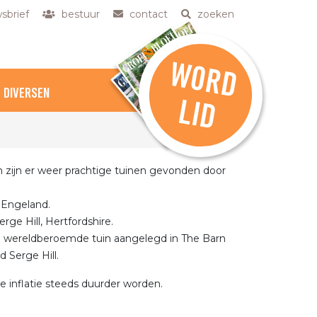
sbrief
bestuur
contact
zoeken
W
O
R
D
DIVERSEN
L
ID
h zijn er weer prachtige tuinen gevonden door
n Engeland.
ge Hill, Hertfordshire.
een wereldberoemde tuin aangelegd in The Barn
d Serge Hill.
e inflatie steeds duurder worden.