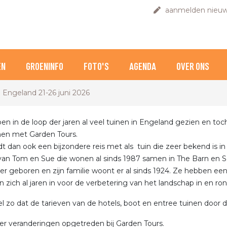
aanmelden nieuw
EN
GROENINFO
FOTO'S
AGENDA
OVER ONS
 Engeland 21-26 juni 2026
n in de loop der jaren al veel tuinen in Engeland gezien en toc
men met Garden Tours.
t dan ook een bijzondere reis met als tuin die zeer bekend is i
van Tom en Sue die wonen al sinds 1987 samen in The Barn en Ser
ier geboren en zijn familie woont er al sinds 1924. Ze hebben 
n zich al jaren in voor de verbetering van het landschap in en ron
el zo dat de tarieven van de hotels, boot en entree tuinen door d
 er veranderingen opgetreden bij Garden Tours.