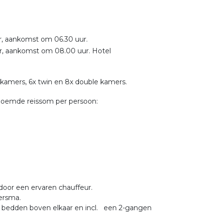
ur, aankomst om 06.30 uur.
ur, aankomst om 08.00 uur. Hotel
skamers, 6x twin en 8x double kamers.
noemde reissom per persoon:
door een ervaren chauffeur.
oersma.
t bedden boven elkaar en incl. een 2-gangen