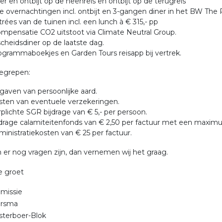
er en ontbijt op de heenreis en ontbijt op de terugreis
ie overnachtingen incl. ontbijt en 3-gangen diner in het BW The 
rées van de tuinen incl. een lunch à € 315,- pp
mpensatie CO2 uitstoot via Climate Neutral Group.
cheidsdiner op de laatste dag.
ogrammaboekjes en Garden Tours reisapp bij vertrek.
nbegrepen:
gaven van persoonlijke aard.
sten van eventuele verzekeringen.
plichte SGR bijdrage van € 5,- per persoon.
jdrage calamiteitenfonds van € 2,50 per factuur met een maxim
inistratiekosten van € 25 per factuur.
er nog vragen zijn, dan vernemen wij het graag.
ke groet
missie
ersma
osterboer-Blok