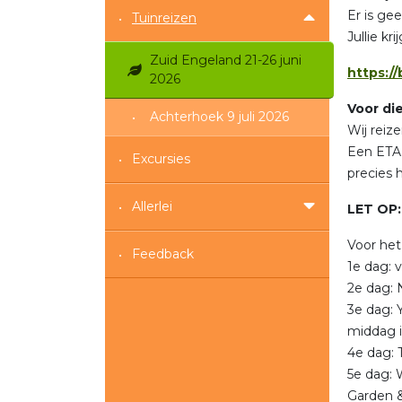
Er is gee
Tuinreizen
Jullie kr
Zuid Engeland 21-26 juni
https:/
2026
Voor di
Achterhoek 9 juli 2026
Wij reiz
Een ETA 
Excursies
precies h
Allerlei
LET OP
Voor he
Feedback
1e dag: 
2e dag: 
3e dag: 
middag i
4e dag: 
5e dag: 
Garden &