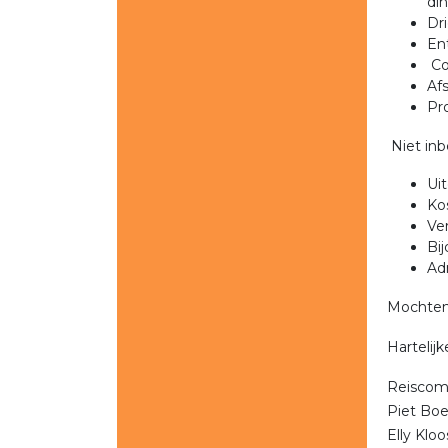
din
Dr
Ent
Co
Afs
Pr
Niet i
Uit
Ko
Ver
Bi
Adm
Mochten 
Hartelij
Reiscom
Piet Bo
Elly Klo