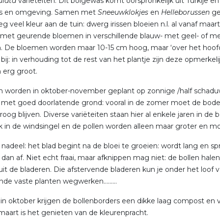
culata
variëteiten. Dit bolgewas komt oorspronkelijk uit Turkije en
s en omgeving. Samen met
Sneeuwklokjes
en
Helleborussen
g
eg veel kleur aan de tuin: dwerg irissen bloeien n.l. al vanaf maart
il met geurende bloemen in verschillende blauw- met geel- of m
n. De bloemen worden maar 10-15 cm hoog, maar ‘over het hoofd
t bij: in verhouding tot de rest van het plantje zijn deze opmerkeli
erg groot.
n worden in oktober-november geplant op zonnige /half schadu
 met goed doorlatende grond: vooral in de zomer moet de bo
droog blijven. Diverse variëteiten staan hier al enkele jaren in de 
 in de windsingel en de pollen worden alleen maar groter en mo
 nadeel: het blad begint na de bloei te groeien: wordt lang en spr
 dan af. Niet echt fraai, maar afknippen mag niet: de bollen halen 
uit de bladeren. Die afstervende bladeren kun je onder het loof 
de vaste planten wegwerken………
r in oktober krijgen de bollenborders een dikke laag compost en 
/maart is het genieten van de kleurenpracht.