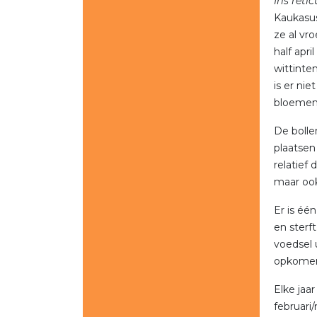
Iris reti
Kaukasu
ze al vro
half apr
wittinte
is er nie
bloemen 
De bolle
plaatsen
relatief 
maar ook
Er is één
en sterft
voedsel 
opkomen
Elke jaa
februari