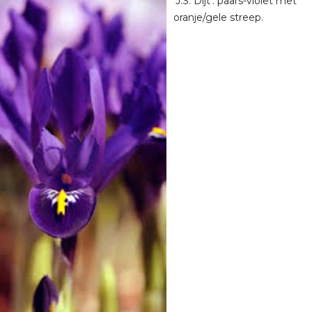
'J.S. Dijt': paars-violet met
oranje/gele streep.