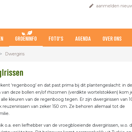
aanmelden nieuw
EN
GROENINFO
FOTO'S
AGENDA
OVER ONS
Dwergiris
Irissen
tekent ‘regenboog’ en dat past prima bij dit plantengeslacht: in d
van deze bollen en/of rhizomen (verdikte wortelstokken) kom j
k alle kleuren van de regenboog tegen. Er zijn dwergirissen van 1
 reuzenirissen van zeker 150 cm. Ze behoren allemaal tot de
ilie.
 ik o.a. een liefhebber van de vroegbloeiende dwergirissen, w.o. d