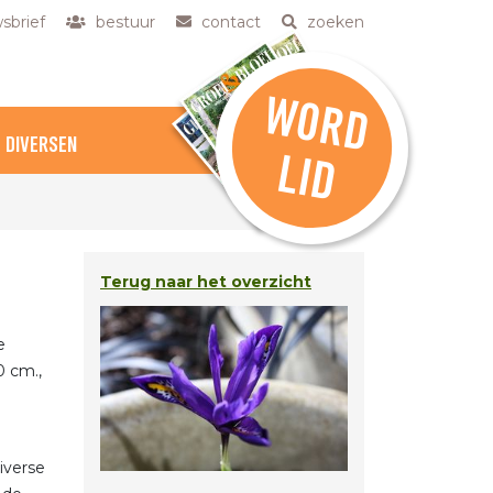
sbrief
bestuur
contact
zoeken
W
O
R
D
DIVERSEN
L
ID
Terug naar het overzicht
e
e
0 cm.,
iverse