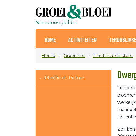
Noordoostpolder
HOME
ACTIVITEITEN
TERUGBLIKK
Home
Groeninfo
Plant in de Picture
Dwerg
Plant in de Picture
‘Iris’ be
bloemen 
werkelij
maar ook
Lissenfam
Zelf ben