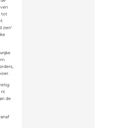
 de
even
 tot
et
 zien’
jke
wrijke
dem
borders,
oier .
ietig
nl.
van de
vanaf