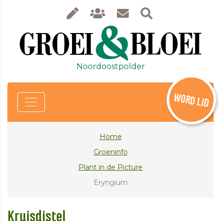
Noordoostpolder
WORD LID
Home
Groeninfo
Plant in de Picture
Eryngium
Kruisdistel