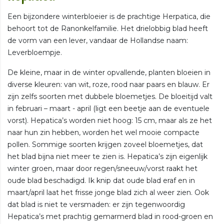
Een bijzondere winterbloeier is de prachtige Herpatica, die
behoort tot de Ranonkelfamilie. Het drielobbig blad heeft
de vorm van een lever, vandaar de Hollandse naam:
Leverbloempje.
De kleine, maar in de winter opvallende, planten bloeien in
diverse kleuren: van wit, roze, rood naar paars en blauw. Er
zijn zelfs soorten met dubbele bloemetjes. De bloeitijd valt
in februari – maart - april (ligt een beetje aan de eventuele
vorst). Hepatica’s worden niet hoog: 15 cm, maar als ze het
naar hun zin hebben, worden het wel mooie compacte
pollen. Sommige soorten krijgen zoveel bloemetjes, dat
het blad bijna niet meer te zien is. Hepatica’s zijn eigenlijk
winter groen, maar door regen/sneeuw/vorst raakt het
oude blad beschadigd. Ik knip dat oude blad eraf en in
maart/april laat het frisse jonge blad zich al weer zien. Ook
dat blad is niet te versmaden: er zijn tegenwoordig
Hepatica’s met prachtig gemarmerd blad in rood-groen en